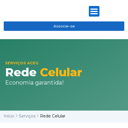
Ir
para
o
conteúdo
Associe-se
SERVIÇOS ACEG
Rede
Celular
Economia garantida!
Início
Serviços
Rede Celular