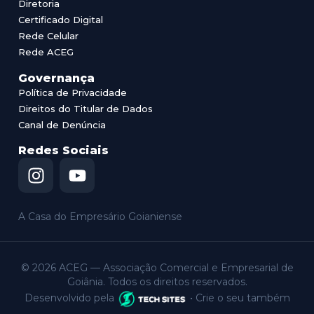
Diretoria
Certificado Digital
Rede Celular
Rede ACEG
Governança
Política de Privacidade
Direitos do Titular de Dados
Canal de Denúncia
Redes Sociais
I
Y
n
o
s
u
t
t
A Casa do Empresário Goianiense
a
u
g
b
r
e
© 2026 ACEG — Associação Comercial e Empresarial de
Goiânia. Todos os direitos reservados.
a
Desenvolvido pela
• Crie o seu também
m