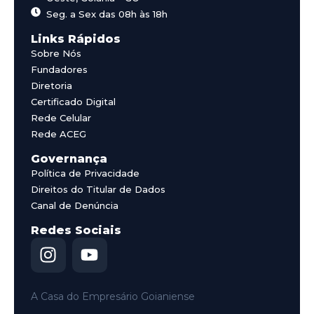
Seg. a Sex das 08h às 18h
Links Rápidos
Sobre Nós
Fundadores
Diretoria
Certificado Digital
Rede Celular
Rede ACEG
Governança
Política de Privacidade
Direitos do Titular de Dados
Canal de Denúncia
Redes Sociais
I
Y
n
o
s
u
t
t
A Casa do Empresário Goianiense