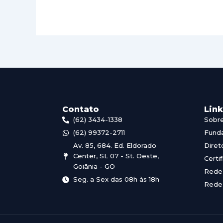
Contato
Lin
(62) 3434-1338
Sobr
(62) 99372-2711
Fund
Av. 85, 684. Ed. Eldorado
Diret
Center, SL 07 - St. Oeste,
Certi
Goiânia - GO
Rede 
Seg. a Sex das 08h às 18h
Rede